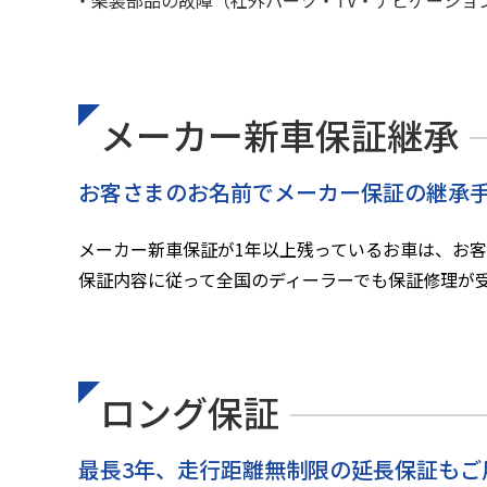
・架装部品の故障（社外パーツ・TV・ナビゲーショ
メーカー新⾞保証継承
お客さまのお名前でメーカー保証の継承
メーカー新車保証が1年以上残っているお車は、お
保証内容に従って全国のディーラーでも保証修理が
ロング保証
最⻑3年、⾛⾏距離無制限の延⻑保証もご