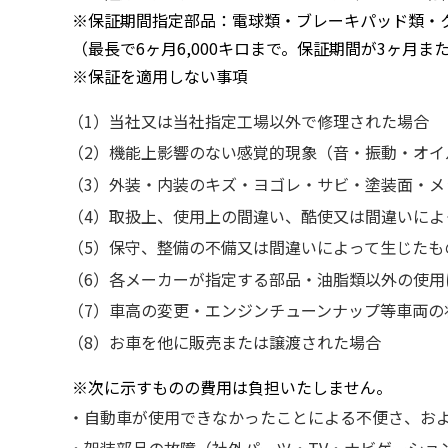
※保証期間指定部品：電球類・ブレーキパッド類・
（最⻑で6ヶ⽉6,000キロまで。保証期間が3ヶ⽉ま
※保証を適⽤しない事項
（1）当社⼜は当社指定⼯場以外で修理された場合
（2）機能上影響のない感覚的現象
（⾳・振動・オイ
（3）外装・内装のキズ・ヨゴレ・サビ・塗装⾯・メ
（4）取扱上、使⽤上の間違い、酷使⼜は間違いによ
（5）保守、整備の不備⼜は間違いによって⽣じたも
（6）各メーカーが指定する部品・油脂類以外の使⽤
（7）⾞⾼の変更・エンジンチューンナップ等⾞両の
（8）お⾞を他に販売または譲渡された場合
※次に⽰すものの費⽤は負担いたしません。
・⾃動⾞が使⽤できなかったことによる不便さ、お